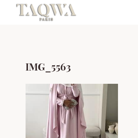
Aller
au
contenu
IMG_5563