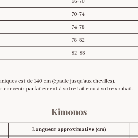
66-70
70-74
74-78
78-82
82-88
niques est de 140 cm (épaule jusqu’aux chevilles).
 convenir parfaitement à votre taille ou à votre souhait.
Kimonos
Longueur approximative (cm)