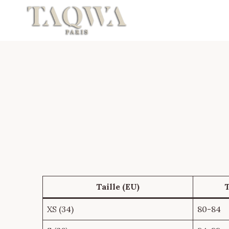
Aller
au
contenu
Taille (EU)
T
XS (34)
80-84