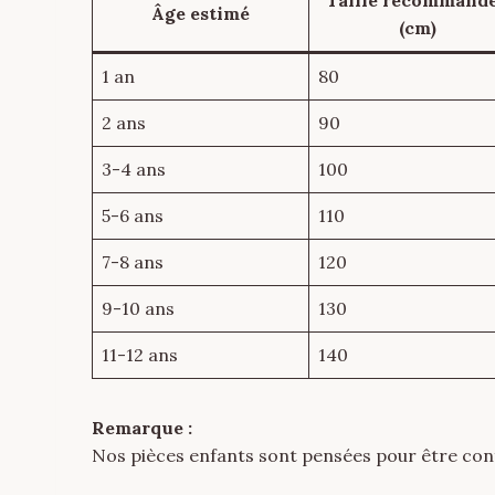
Taille recommand
Âge estimé
(cm)
1 an
80
2 ans
90
3-4 ans
100
5-6 ans
110
7-8 ans
120
9-10 ans
130
11-12 ans
140
Remarque :
Nos pièces enfants sont pensées pour être confo