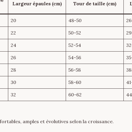
ée
Largeur épaules (cm)
Tour de taille (cm)
20
48-50
26
22
50-52
29
24
52-54
32
26
54-56
35
28
56-58
38
30
58-60
41
32
60-62
44
rtables, amples et évolutives selon la croissance.