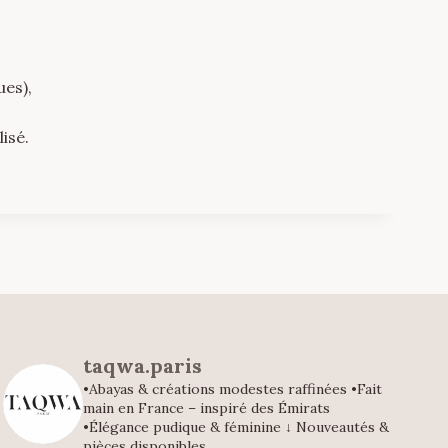
ues),
isé.
taqwa.paris
•Abayas & créations modestes raffinées
•Fait
main en France – inspiré des Émirats
•Élégance pudique & féminine
↓ Nouveautés &
pièces disponibles