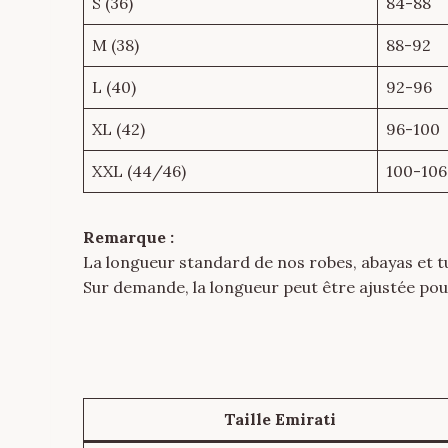
S (36)
84-88
M (38)
88-92
L (40)
92-96
XL (42)
96-100
XXL (44/46)
100-106
Remarque :
La longueur standard de nos robes, abayas et tu
Sur demande, la longueur peut être ajustée pour
Taille Emirati