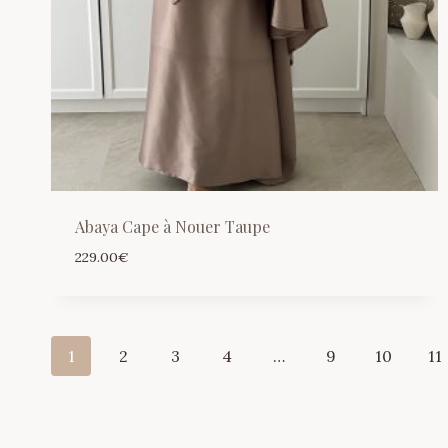
Abaya Cape à Nouer Taupe
229.00
€
1
2
3
4
…
9
10
11