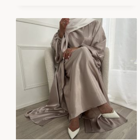
prix :
45.00€
à
75.00€