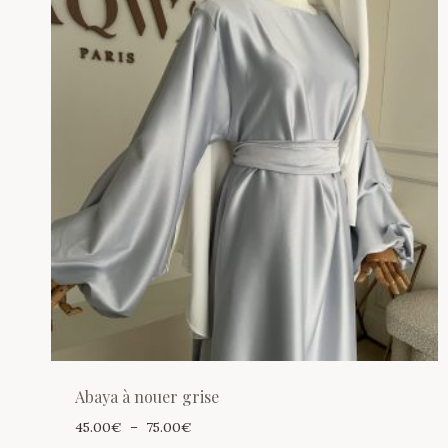
Abaya à nouer grise
Plage
45.00
€
–
75.00
€
de