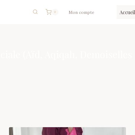
Accuei
Mon compte
0
iale (Aïd, Aqiqah, Demoiselles 