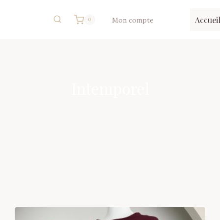
Accuei
Mon compte
0
Intemporel