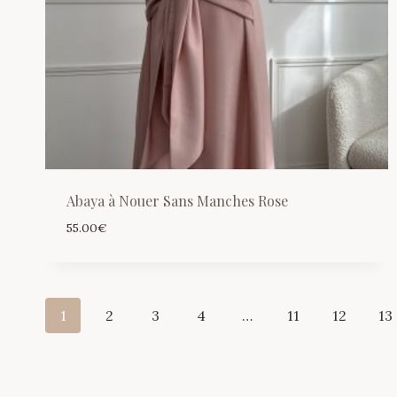
Abaya à Nouer Sans Manches Rose
55.00
€
1
2
3
4
…
11
12
13