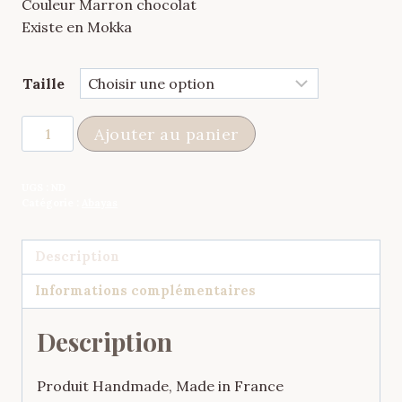
Couleur Marron chocolat
Existe en Mokka
Taille
quantité
Ajouter au panier
de
Abaya
UGS :
ND
Basique
Catégorie :
Abayas
Chocolat
Description
Informations complémentaires
Description
Produit Handmade, Made in France