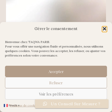
Gérer le consentement
Bienvenue chez TAQWA PARIS.
Pour vous offrir une navigation fluide et personnalisée, nous utilisons
Charger plus
Suivre sur Instagram
quelques cookies. Vous pouvez les accepter, les refuser, ou ajuster vos
préférences selon votre convenance.
Accepter
Refuser
© 2026 Taqwa Paris
Voir les préférences
Un Conseil Sur Mesure ?
Politique de cookies
Politique de Confidentialité
Mentions Légales
French
▼