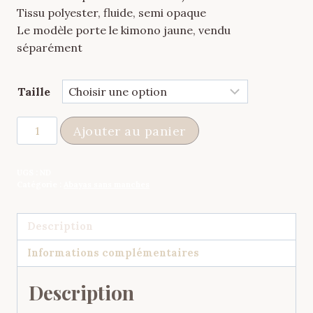
Tissu polyester, fluide, semi opaque
Le modèle porte le kimono jaune, vendu
séparément
Taille
quantité
Ajouter au panier
de
Abaya
UGS :
ND
blanche
Catégorie :
Abayas sans manches
sans
manches
Description
Informations complémentaires
Description