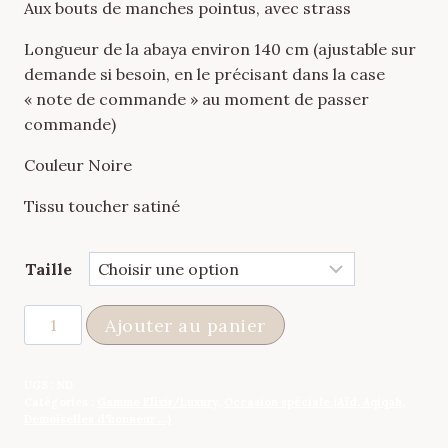
Aux bouts de manches pointus, avec strass
Longueur de la abaya environ 140 cm (ajustable sur
demande si besoin, en le précisant dans la case
« note de commande » au moment de passer
commande)
Couleur Noire
Tissu toucher satiné
Taille
quantité
Ajouter au panier
de
Abaya
UGS :
ND
Cape
Catégories :
Gamme Elixir/Luxury
,
Occasion spéciale (Aïd, Aqiqah,
Luxury
Demoiselles d'honneur ...)
Noire