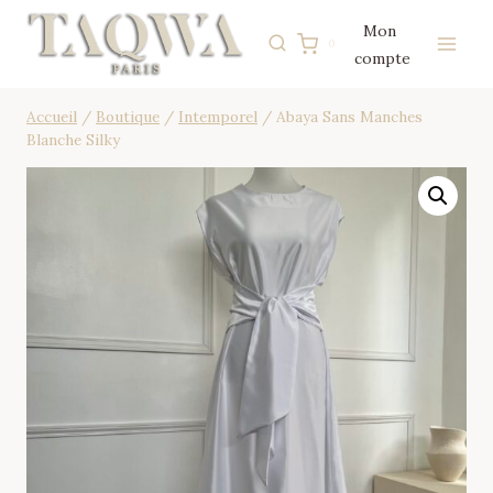
Aller
Mon
au
0
compte
contenu
Accueil
/
Boutique
/
Intemporel
/
Abaya Sans Manches
Blanche Silky