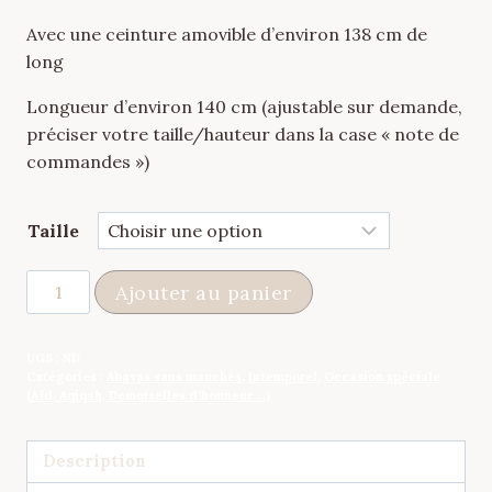
Avec une ceinture amovible d’environ 138 cm de
long
Longueur d’environ 140 cm (ajustable sur demande,
préciser votre taille/hauteur dans la case « note de
commandes »)
Taille
quantité
Ajouter au panier
de
Abaya
UGS :
ND
Sans
Catégories :
Abayas sans manches
,
Intemporel
,
Occasion spéciale
Manches
(Aïd, Aqiqah, Demoiselles d'honneur ...)
Blanche
Silky
Description