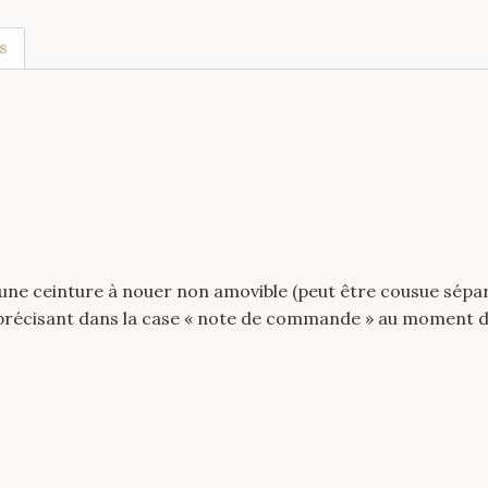
Sous
s
Abaya
Bleu
Roi
 une ceinture à nouer non amovible (peut être cousue sép
e précisant dans la case « note de commande » au moment