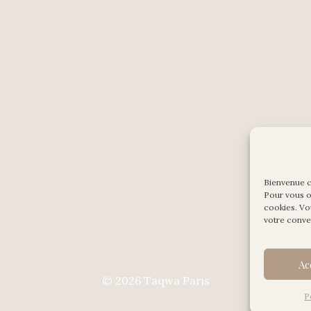
Bienvenue 
Pour vous of
cookies. Vo
votre conv
Ac
© 2026 Taqwa Paris
P