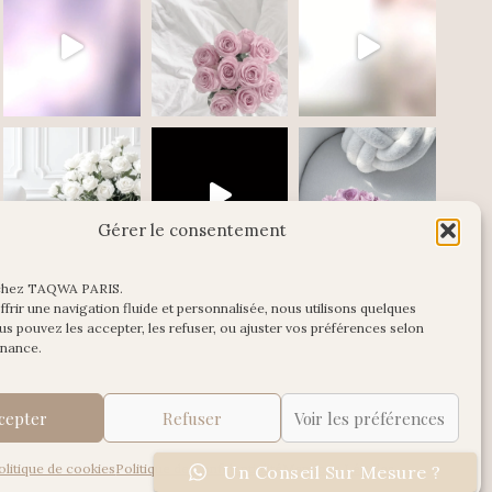
Gérer le consentement
chez TAQWA PARIS.
Charger plus
Suivre sur Instagram
frir une navigation fluide et personnalisée, nous utilisons quelques
us pouvez les accepter, les refuser, ou ajuster vos préférences selon
enance.
cepter
Refuser
Voir les préférences
olitique de cookies
Politique de Confidentialité
Mentions Légales
Un Conseil Sur Mesure ?