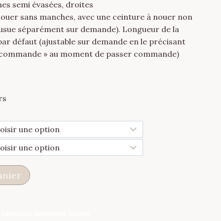
es semi évasées, droites
nouer sans manches, avec une ceinture à nouer non
ousue séparément sur demande). Longueur de la
ar défaut (ajustable sur demande en le précisant
de commande » au moment de passer commande)
rs
anier
,
Ensembles
,
Intemporel
,
Kimono