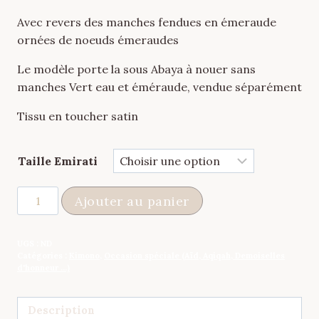
Avec revers des manches fendues en émeraude
ornées de noeuds émeraudes
Le modèle porte la sous Abaya à nouer sans
manches Vert eau et éméraude, vendue séparément
Tissu en toucher satin
Taille Emirati
quantité
Ajouter au panier
de
Kimono
UGS :
ND
Faraasha
Catégories :
Kimono
,
Occasion spéciale (Aïd, Aqiqah, Demoiselles
à
d'honneur ...)
Noeuds
Vert
Description
Eau