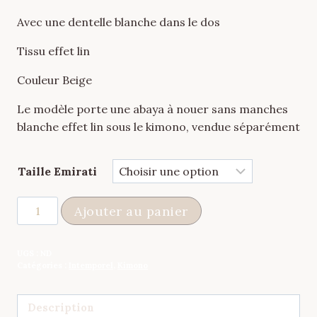
Avec une dentelle blanche dans le dos
Tissu effet lin
Couleur Beige
Le modèle porte une abaya à nouer sans manches
blanche effet lin sous le kimono, vendue séparément
Taille Emirati
quantité
Ajouter au panier
de
Kimono
UGS :
ND
Faraasha
Catégories :
Intemporel
,
Kimono
Beige
Dentelé
Description