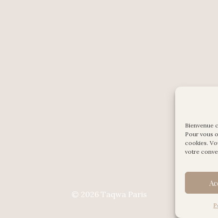
Bienvenue 
Pour vous of
cookies. Vo
votre conv
Ac
© 2026 Taqwa Paris
P