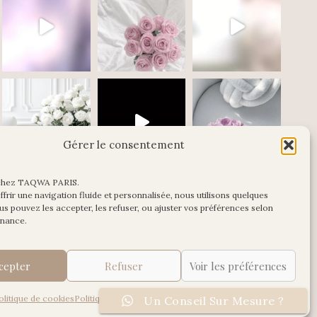
Gérer le consentement
chez TAQWA PARIS.
Charger plus
Suivre sur Instagram
frir une navigation fluide et personnalisée, nous utilisons quelques
us pouvez les accepter, les refuser, ou ajuster vos préférences selon
enance.
cepter
Refuser
Voir les préférences
olitique de cookies
Politique de Confidentialité
Mentions Légales
Un Conseil Sur Mesure ?