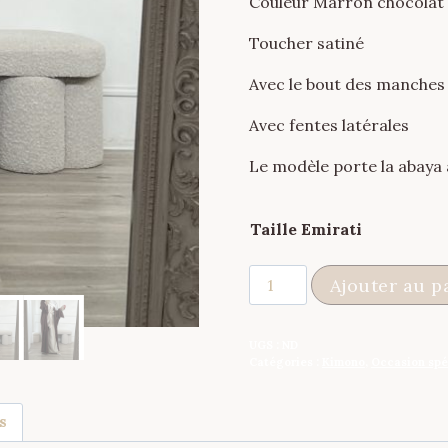
Couleur Marron chocolat
Toucher satiné
Avec le bout des manches
Avec fentes latérales
Le modèle porte la abaya
Taille Emirati
quantité
Ajouter au p
de
Kimono
UGS :
ND
Faraasha
Catégories :
Kimono
,
Occasion spéc
Chocolat
Doré
s