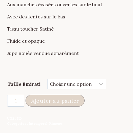
Aux manches évasées ouvertes sur le bout
Avec des fentes sur le bas
Tissu toucher Satiné
Fluide et opaque
Jupe nouée vendue séparément
Taille Emirati
quantité
Ajouter au panier
de
Kimono
UGS :
ND
Faraasha
Catégories :
Intemporel
,
Kimono
Noir