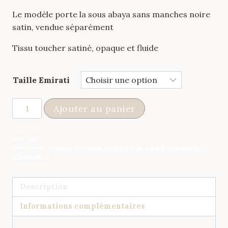
Le modèle porte la sous abaya sans manches noire
satin, vendue séparément
Tissu toucher satiné, opaque et fluide
Taille Emirati
quantité
Ajouter au panier
de
Kimono
UGS :
ND
Violet
Catégories :
Kimono
,
Occasion spéciale (Aïd, Aqiqah, Demoiselles
Argenté
d'honneur ...)
Description
Informations complémentaires