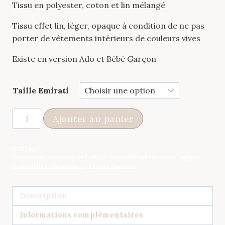
Tissu en polyester, coton et lin mélangé
Tissu effet lin, léger, opaque à condition de ne pas
porter de vêtements intérieurs de couleurs vives
Existe en version Ado et Bébé Garçon
Taille Emirati
quantité
Ajouter au panier
de
Qamis
UGS :
ND
Crème
Catégories :
Moments en Famille
,
Occasion spéciale (Aïd, Aqiqah,
Blanc
Demoiselles d'honneur ...)
,
Tenues Garçons
Description
Informations complémentaires