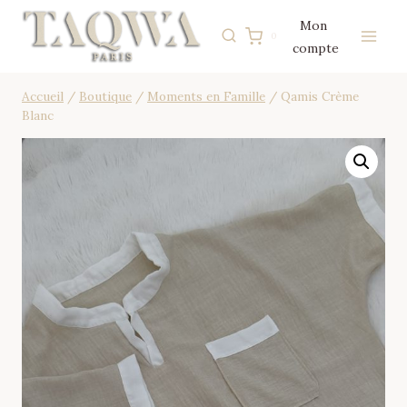
Aller
Mon
au
0
compte
contenu
Accueil
/
Boutique
/
Moments en Famille
/
Qamis Crème
Blanc