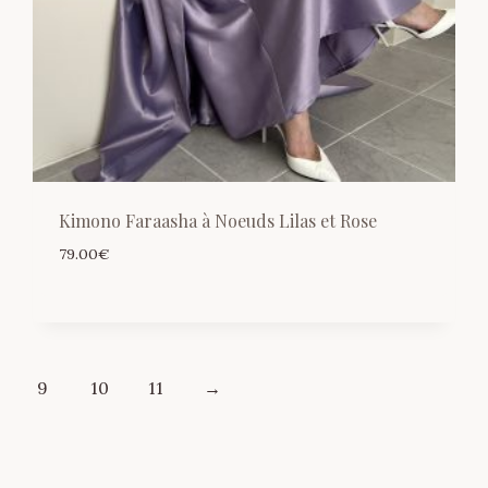
Kimono Faraasha à Noeuds Lilas et Rose
79.00
€
9
10
11
→