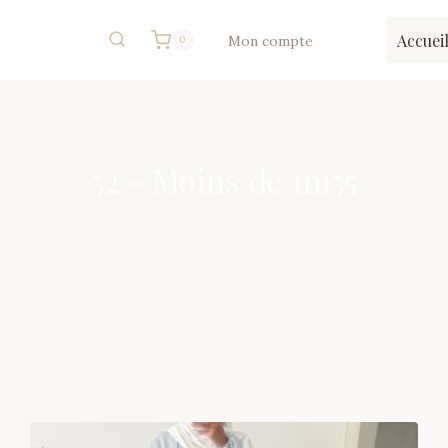
Accuei
Mon compte
0
52 - Moins de 1m55