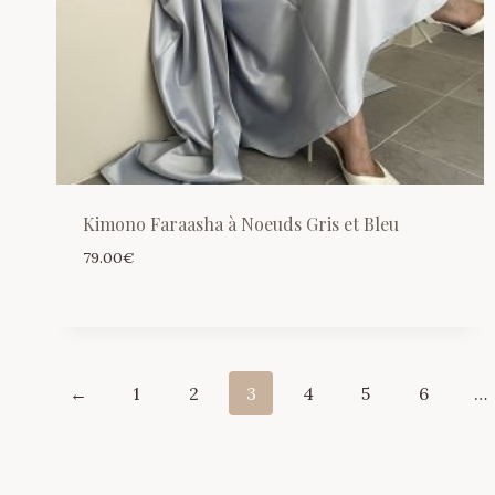
Kimono Faraasha à Noeuds Gris et Bleu
79.00
€
←
1
2
3
4
5
6
…