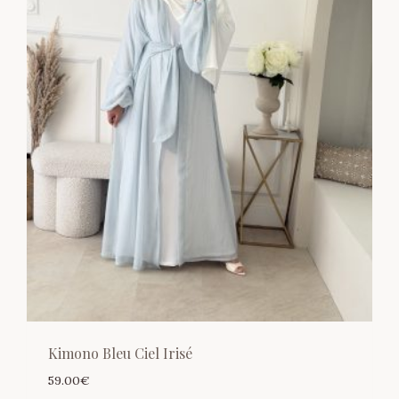
Kimono Bleu Ciel Irisé
59.00
€