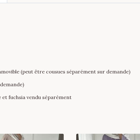
prune
et
fushia
n amovible (peut être cousues séparément sur demande)
r demande)
e et fuchsia vendu séparément