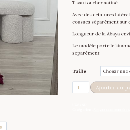
Tissu toucher satiné
Avec des ceintures latéra
cousues séparément sur
Longueur de la Abaya env
Le modèle porte le kimon
séparément
Taille
quantité
Ajouter au p
de
Abaya
UGS :
ND
à
Catégories :
Abayas sans manches
nouer
sans
s
manches