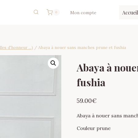
Accuei
Mon compte
0
es d'honneur ...)
/
Abaya à nouer sans manches prune et fushia
Abaya à noue
fushia
59.00
€
Abaya à nouer sans manc
Couleur prune