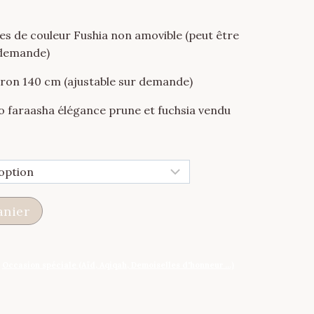
les de couleur Fushia non amovible (peut être
 demande)
iron 140 cm (ajustable sur demande)
o faraasha élégance prune et fuchsia vendu
anier
,
Occasion spéciale (Aïd, Aqiqah, Demoiselles d'honneur ...)