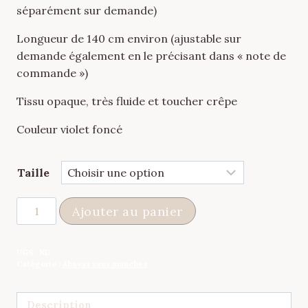
séparément sur demande)
Longueur de 140 cm environ (ajustable sur
demande également en le précisant dans « note de
commande »)
Tissu opaque, très fluide et toucher crêpe
Couleur violet foncé
Taille
quantité
Ajouter au panier
de
Abaya
UGS :
ND
à
Catégorie :
Abayas sans manches
nouer
sans
Description
manches