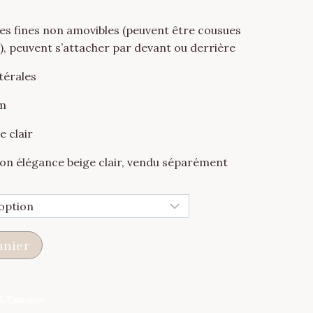
s
les fines non amovibles (peuvent être cousues
 peuvent s’attacher par devant ou derrière
térales
cm
e clair
on élégance beige clair, vendu séparément
anier
l
,
Tuniques