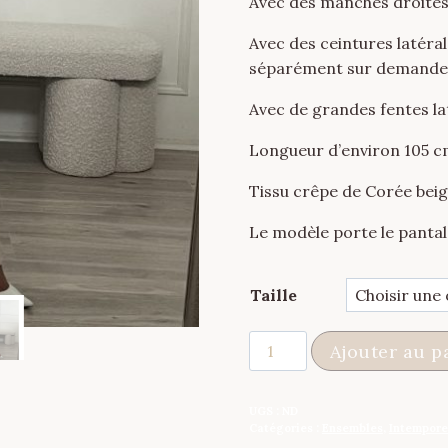
Avec des manches droite
Avec des ceintures latéra
séparément sur demande),
Avec de grandes fentes la
Longueur d’environ 105 
Tissu crêpe de Corée beig
Le modèle porte le pantal
Taille
quantité
Ajouter au p
de
Tunique
UGS :
ND
élégance
Catégories :
Ensembles
,
Intempore
beige