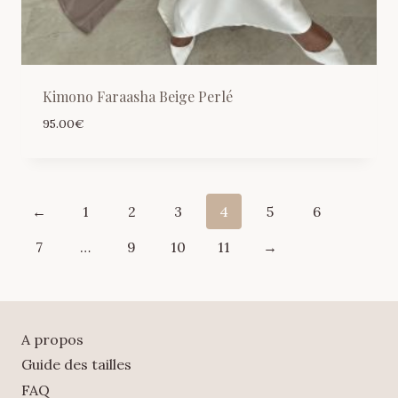
Kimono Faraasha Beige Perlé
95.00
€
←
1
2
3
4
5
6
7
…
9
10
11
→
A propos
Guide des tailles
FAQ